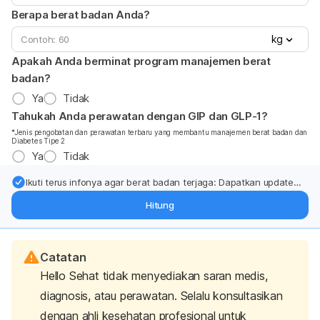
Berapa berat badan Anda?
kg
Apakah Anda berminat program manajemen berat
badan?
Ya
Tidak
Tahukah Anda perawatan dengan GIP dan GLP-1?
*Jenis pengobatan dan perawatan terbaru yang membantu manajemen berat badan dan
Diabetes Tipe 2
Ya
Tidak
Ikuti terus infonya agar berat badan terjaga: Dapatkan update
dari pakar mengenai dukungan dan perawatan berat badan
Hitung
langsung ke inbox Anda.
Catatan
Hello Sehat tidak menyediakan saran medis,
diagnosis, atau perawatan. Selalu konsultasikan
dengan ahli kesehatan profesional untuk