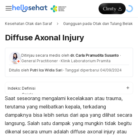
Kesehatan Otak dan Saraf
Gangguan pada Otak dan Tulang Belakan
Diffuse Axonal Injury
Ditinjau secara medis oleh
dr. Carla Pramudita Susanto
·
General Practitioner
·
Klinik Laboratorium Pramita
Ditulis oleh
Putri Ica Widia Sari
·
Tanggal diperbarui 04/09/2024
Indeks:
Definisi
Gejala
Saat seseorang mengalami kecelakaan atau trauma,
Penyebab
terutama yang melibatkan kepala, terkadang
Diagnosis
Pengobatan
dampaknya bisa lebih serius dari apa yang dilihat secara
langsung. Salah satu dampak yang mungkin tidak begitu
dikenal secara umum adalah
diffuse axonal injury
atau