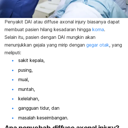
Penyakit DAI atau
diffuse axonal injury
biasanya dapat
membuat pasien hilang kesadaran hingga
koma
.
Selain itu, pasien dengan DAI mungkin akan
menunjukkan gejala yang mirip dengan
gegar otak
, yang
meliputi:
sakit kepala,
pusing,
mual,
muntah,
kelelahan,
gangguan tidur, dan
masalah keseimbangan.
Apa penyebab
diffuse axonal injury?