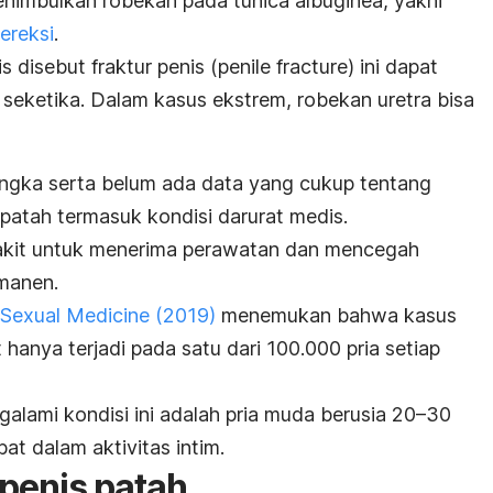
 menimbulkan robekan pada
tunica albuginea
, yakni
ereksi
.
s disebut fraktur penis (
penile fracture
) ini dapat
seketika. Dalam kasus ekstrem, robekan uretra bisa
langka serta belum ada data yang cukup tentang
s patah termasuk kondisi darurat medis.
akit untuk menerima perawatan dan mencegah
rmanen.
 Sexual Medicine
(2019)
menemukan bahwa kasus
t hanya terjadi pada satu dari 100.000 pria setiap
lami kondisi ini adalah pria muda berusia 20–30
bat dalam aktivitas intim.
 penis patah