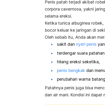
Penis patah terjadi akibat ro
corpora cavernosa
, yakni jari
selama ereksi.
Ketika
tunica albuginea
robek,
bocor keluar ke jaringan di sek
Oleh sebab itu, Anda akan meras
sakit dan
nyeri penis
yan
terdengar suara patahan 
hilang ereksi seketika,
penis bengkak
dan memar
perubahan warna batang 
Patahnya penis juga bisa mence
dan air mani. Kondisi ini dapa