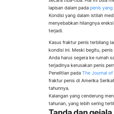
secara tiba-tiba. Hal ini bisa
lapisan dalam pada
penis yang 
Kondisi yang dalam istilah medi
menyebabkan hilangnya ereksi 
terjadi.
Kasus fraktur penis terbilang 
kondisi ini. Meski begitu, peni
Anda harus segera ke rumah s
terjadinya kerusakan penis pe
Penelitian pada
The Journal of
fraktur penis di Amerika Serika
tahunnya.
Kalangan yang cenderung menga
tahunan, yang lebih sering terli
Tanda dan gejala