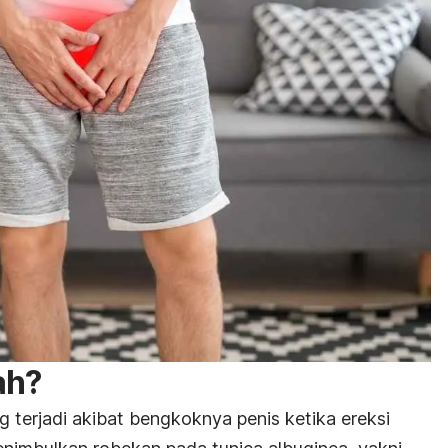
ah?
g terjadi akibat bengkoknya penis ketika ereksi