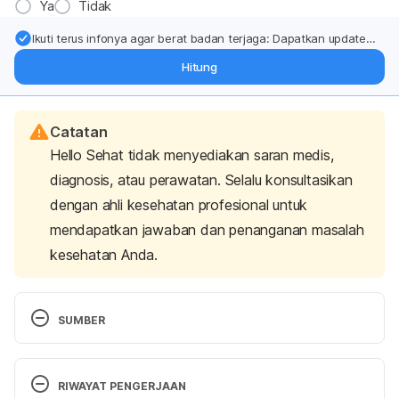
Ya
Tidak
Ikuti terus infonya agar berat badan terjaga: Dapatkan update
dari pakar mengenai dukungan dan perawatan berat badan
Hitung
langsung ke inbox Anda.
Catatan
Hello Sehat tidak menyediakan saran medis,
diagnosis, atau perawatan. Selalu konsultasikan
dengan ahli kesehatan profesional untuk
mendapatkan jawaban dan penanganan masalah
kesehatan Anda.
SUMBER
Medical News Today. Exercises to Eliminate 
Erectile Dysfunction. 
Accessed on August 2nd, 
RIWAYAT PENGERJAAN
2019.