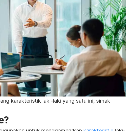
ng karakteristik laki-laki yang satu ini, simak
e
?
g digunakan untuk menggambarkan
karakteristik
laki-