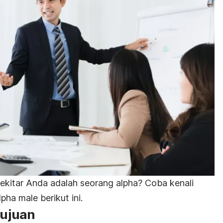
 sekitar Anda adalah seorang
alpha
? Coba kenali
lpha
male
berikut ini.
tujuan