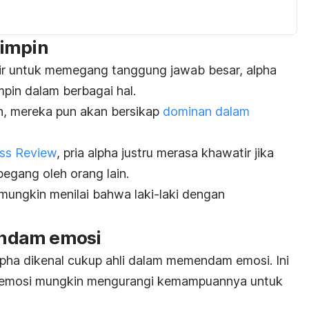
mimpin
ir untuk memegang tanggung jawab besar,
alpha
mpin dalam berbagai hal.
n, mereka pun akan bersikap
dominan dalam
ss Review
, pria
alpha
justru merasa khawatir jika
egang oleh orang lain.
 mungkin menilai bahwa laki-laki dengan
ndam emosi
lpha
dikenal cukup ahli dalam memendam emosi. Ini
a emosi mungkin mengurangi kemampuannya untuk