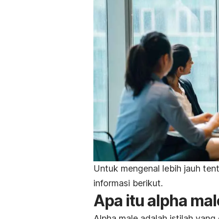
Untuk mengenal lebih jauh tenta
informasi berikut.
Apa itu
alpha
mal
Alpha
male
adalah istilah yan