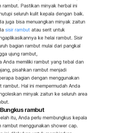
 rambut. Pastikan minyak herbal ini
utupi seluruh kulit kepala dengan baik.
a juga bisa menuangkan minyak zaitun
da
sisir rambut
atau serit untuk
gaplikasikannya ke helai rambut. Sisir
uruh bagian rambut mulai dari pangkal
gga ujung rambut,
a Anda memiliki rambut yang tebal dan
jang, pisahkan rambut menjadi
berapa bagian dengan menggunakan
it rambut. Hal ini mempermudah Anda
goleskan minyak zaitun ke seluruh area
but.
 Bungkus rambut
elah itu, Anda perlu membungkus kepala
n rambut menggunakan
shower cap
.