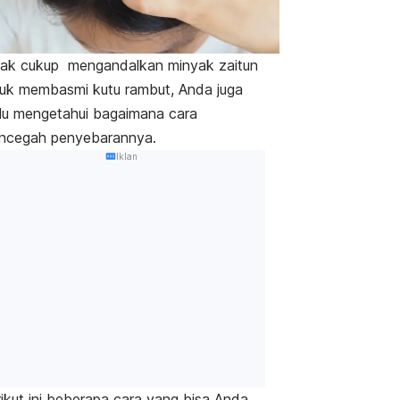
dak cukup mengandalkan minyak zaitun
uk membasmi kutu rambut, Anda juga
lu mengetahui bagaimana cara
ncegah penyebarannya.
Iklan
ikut ini beberapa cara yang bisa Anda