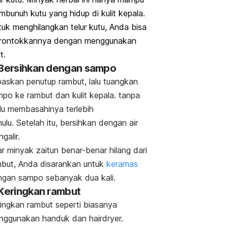
bunuh kutu yang hidup di kulit kepala.
uk menghilangkan telur kutu, Anda bisa
rontokkannya dengan menggunakan
it.
 Bersihkan dengan sampo
askan penutup rambut, lalu tuangkan
po ke rambut dan kulit kepala. tanpa
lu membasahinya terlebih
ulu.
Setelah itu, bersihkan dengan air
galir.
r minyak zaitun benar-benar hilang dari
but, Anda disarankan untuk
keramas
ngan sampo sebanyak dua kali.
 Keringkan rambut
ingkan rambut seperti biasanya
ggunakan handuk dan hairdryer.