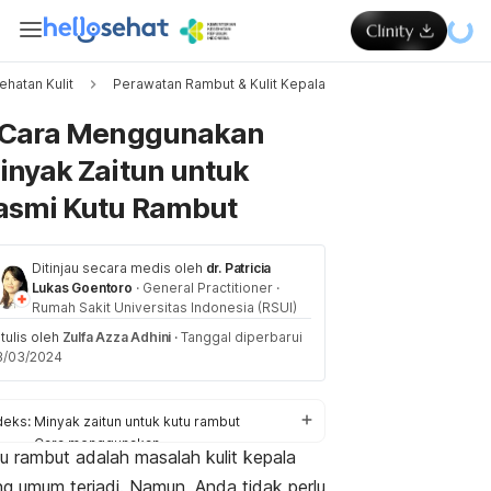
hatan Kulit
Perawatan Rambut & Kulit Kepala
Memuat..
 Cara Menggunakan
inyak Zaitun untuk
asmi Kutu Rambut
Ditinjau secara medis oleh
dr. Patricia
Lukas Goentoro
·
General Practitioner
·
Rumah Sakit Universitas Indonesia (RSUI)
tulis oleh
Zulfa Azza Adhini
·
Tanggal diperbarui
3/03/2024
deks:
Minyak zaitun untuk kutu rambut
Cara menggunakan
u rambut adalah
masalah kulit kepala
Pencegahan
g umum terjadi. Namun, Anda tidak perlu