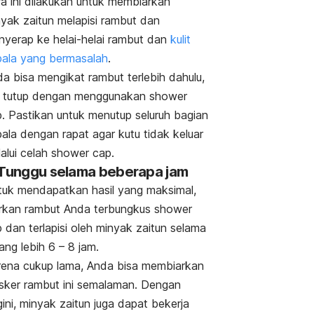
a ini dilakukan untuk membiarkan
yak zaitun melapisi rambut dan
yerap ke helai-helai rambut dan
kulit
ala yang bermasalah
.
a bisa mengikat rambut terlebih dahulu,
lu tutup dengan menggunakan
shower
p
.
Pastikan untuk menutup seluruh bagian
ala dengan rapat agar kutu tidak keluar
alui celah
shower cap
.
 Tunggu selama beberapa jam
uk mendapatkan hasil yang maksimal,
rkan rambut Anda terbungkus
shower
p
dan terlapisi oleh minyak zaitun selama
ang lebih 6 – 8 jam.
ena cukup lama, Anda bisa membiarkan
ker rambut ini semalaman. Dengan
ini, minyak zaitun juga dapat bekerja