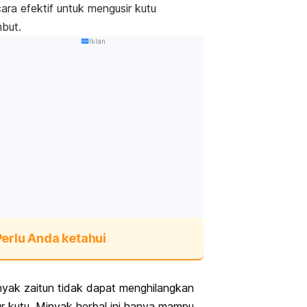
ara efektif untuk mengusir kutu
mbut.
Iklan
Perlu Anda ketahui
yak zaitun tidak dapat menghilangkan
ur kutu. Minyak herbal ini hanya mampu