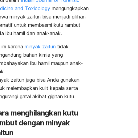
icine and Toxicology
mengungkapkan
wa minyak zaitun bisa menjadi pilihan
ernatif untuk membasmi kutu rambut
a ibu hamil dan anak-anak.
 ini karena
minyak zaitun
tidak
ngandung bahan kimia yang
mbahayakan ibu hamil maupun anak-
ak.
yak zaitun juga bisa Anda gunakan
uk melembapkan kulit kepala serta
gurangi gatal akibat gigitan kutu.
ra menghilangkan kutu
ambut dengan minyak
itun