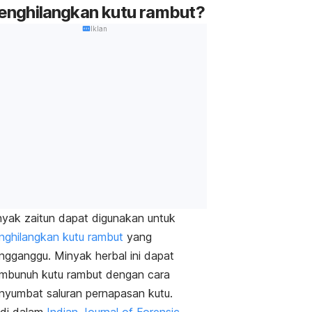
nghilangkan kutu rambut?
Iklan
yak zaitun
dapat digunakan untuk
ghilangkan kutu rambut
yang
ngganggu.
Minyak herbal ini dapat
mbunuh kutu rambut dengan cara
yumbat saluran pernapasan kutu.
udi dalam
Indian Journal of Forensic