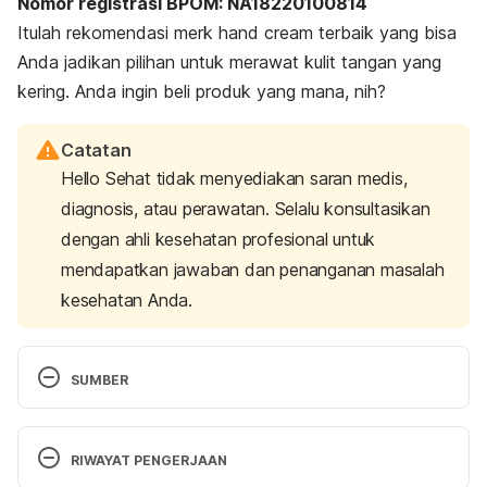
Nomor registrasi BPOM:
NA18220100814
Itulah rekomendasi merk hand cream terbaik yang bisa
Anda jadikan pilihan untuk merawat kulit tangan yang
kering. Anda ingin beli produk yang mana,
nih
?
Catatan
Hello Sehat tidak menyediakan saran medis,
diagnosis, atau perawatan. Selalu konsultasikan
dengan ahli kesehatan profesional untuk
mendapatkan jawaban dan penanganan masalah
kesehatan Anda.
SUMBER
Regular use of a hand cream can attenuate skin 
dryness and roughness caused by frequent hand 
RIWAYAT PENGERJAAN
washing. Retrieved 26 September 2024, from 