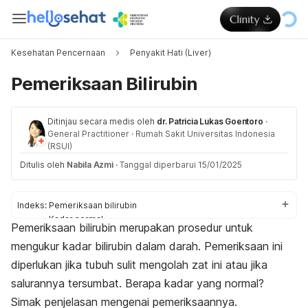
Kesehatan Pencernaan
Penyakit Hati (Liver)
Pemeriksaan Bilirubin
Ditinjau secara medis oleh
dr. Patricia Lukas Goentoro
·
General Practitioner
·
Rumah Sakit Universitas Indonesia
(RSUI)
Ditulis oleh
Nabila Azmi
·
Tanggal diperbarui 15/01/2025
Indeks:
Pemeriksaan bilirubin
Kadar normal
Pemeriksaan bilirubin merupakan prosedur untuk
Penyebab bilirubin tinggi
mengukur kadar bilirubin dalam darah. Pemeriksaan ini
Prosedur
diperlukan jika tubuh sulit mengolah zat ini atau jika
salurannya tersumbat. Berapa kadar yang normal?
Simak penjelasan mengenai pemeriksaannya.