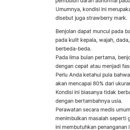
pembuluh darah abnormal pada
Umumnya, kondisi ini merupaka
disebut juga
strawberry mark
.
Benjolan dapat muncul pada ba
pada kulit kepala, wajah, dad
berbeda-beda.
Pada lima bulan pertama, benj
dengan cepat atau menjadi fa
Perlu Anda ketahui pula bahw
akan mencapai 80% dari ukur
Kondisi ini biasanya tidak ber
dengan bertambahnya usia.
Perawatan secara medis umumny
menimbulkan masalah seperti 
ini membutuhkan penanganan l