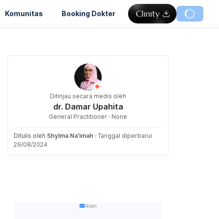
Komunitas
Booking Dokter
Ditinjau secara medis oleh
dr. Damar Upahita
General Practitioner · None
Ditulis oleh
Shylma Na'imah
·
Tanggal diperbarui
29/08/2024
Iklan