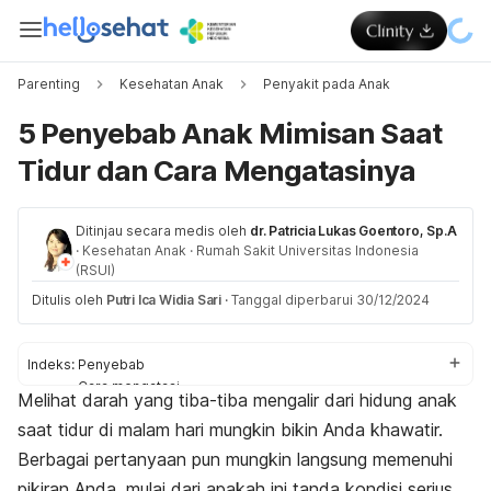
Parenting
Kesehatan Anak
Penyakit pada Anak
5 Penyebab Anak Mimisan Saat
Tidur dan Cara Mengatasinya
Ditinjau secara medis oleh
dr. Patricia Lukas Goentoro, Sp.A
·
Kesehatan Anak
·
Rumah Sakit Universitas Indonesia
(RSUI)
Ditulis oleh
Putri Ica Widia Sari
·
Tanggal diperbarui 30/12/2024
Indeks:
Penyebab
Cara mengatasi
Melihat darah yang tiba-tiba mengalir dari hidung anak
Cara mencegah
saat tidur di malam hari mungkin bikin Anda khawatir.
Berbagai pertanyaan pun mungkin langsung memenuhi
pikiran Anda, mulai dari apakah ini tanda kondisi serius