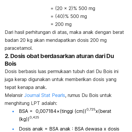
= (20 x 2)% 500 mg
= (40)% 500 mg
= 200 mg
Dari hasil perhitungan di atas, maka anak dengan berat
badan 20 kg akan mendapatkan dosis 200 mg
paracetamol.
2. Dosis obat berdasarkan aturan dari Du
Bois
Dosis berbasis luas permukaan tubuh dari Du Bois ini
juga kerap digunakan untuk memberikan dosis yang
tepat kenapa anak.
Melansir
Journal Stat Pearls
, rumus Du Bois untuk
menghitung LPT adalah:
0,725
BSA
= 0,007184×(tinggi (cm))
x(berat
0,425
(kg))
Dosis anak = BSA anak : BSA dewasa x dosis