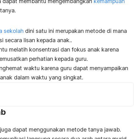
rita dapat membantu mengembangkan
kemampuan
atanya.
a sekolah
dini satu ini merupakan metode di mana
i secara lisan kepada anak..
antu
melatih konsentrasi
dan fokus anak karena
memusatkan perhatian kepada guru.
 menghemat waktu karena guru dapat menyampaikan
a anak dalam waktu yang singkat.
ab
juga dapat menggunakan metode tanya jawab.
munikasi langsung secara dua arah antara murid