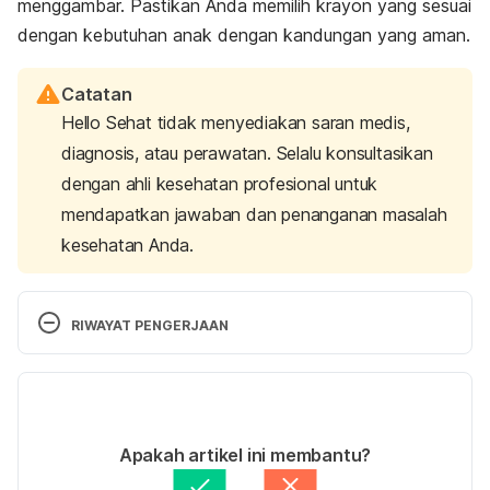
menggambar. Pastikan Anda memilih krayon yang sesuai
dengan kebutuhan anak dengan kandungan yang aman.
Catatan
Hello Sehat tidak menyediakan saran medis,
diagnosis, atau perawatan. Selalu konsultasikan
dengan ahli kesehatan profesional untuk
mendapatkan jawaban dan penanganan masalah
kesehatan Anda.
RIWAYAT PENGERJAAN
Versi Terbaru
30/01/2024
Ditulis oleh 
Adhenda Madarina
Apakah artikel ini membantu?
Fakta medis diperiksa oleh
Hello Sehat Medical 