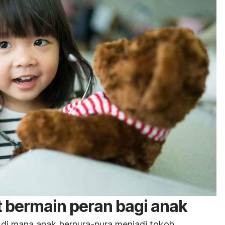
 bermain peran bagi anak
s di mana anak berpura-pura menjadi tokoh