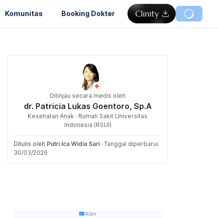
Komunitas
Booking Dokter
Ditinjau secara medis oleh
dr. Patricia Lukas Goentoro, Sp.A
Kesehatan Anak · Rumah Sakit Universitas
Indonesia (RSUI)
Ditulis oleh
Putri Ica Widia Sari
·
Tanggal diperbarui
30/03/2026
Iklan