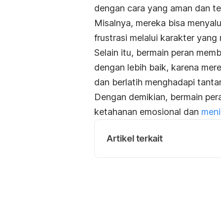
dengan cara yang aman dan te
Misalnya, mereka bisa menyal
frustrasi melalui karakter yan
Selain itu, bermain peran me
dengan lebih baik, karena mer
dan berlatih menghadapi tanta
Dengan demikian, bermain per
ketahanan emosional dan
meni
Artikel terkait