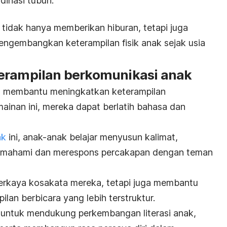
dinasi tubuh.
 tidak hanya memberikan hiburan, tetapi juga
mengembangkan keterampilan fisik anak sejak usia
terampilan berkomunikasi anak
t membantu meningkatkan keterampilan
ainan ini, mereka dapat berlatih bahasa dan
ak
ini,
anak-anak belajar menyusun kalimat,
memahami dan merespons percakapan dengan teman
perkaya kosakata mereka, tetapi juga membantu
ilan berbicara
yang lebih terstruktur.
 untuk mendukung perkembangan literasi anak,