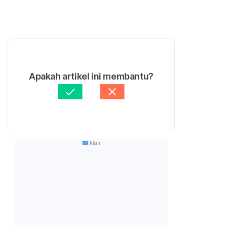
Apakah artikel ini membantu?
Iklan