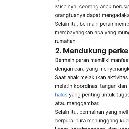
Misalnya, seorang anak berusia
orangtuanya dapat mengadakan
Selain itu, bermain peran memb
membayangkan apa yang mungki
rumahan.
2. Mendukung perke
Bermain peran memiliki manfa
dengan cara yang menyenangka
Saat anak melakukan aktivita
melatih koordinasi tangan dan
halus
yang penting untuk tugas
atau menggambar.
Selain itu, permainan yang meli
berpura-pura menunggang ku