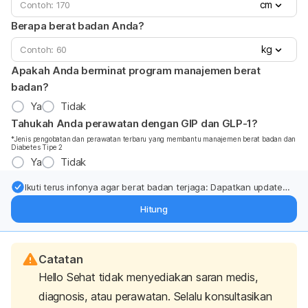
cm
Berapa berat badan Anda?
kg
Apakah Anda berminat program manajemen berat
badan?
Ya
Tidak
Tahukah Anda perawatan dengan GIP dan GLP-1?
*Jenis pengobatan dan perawatan terbaru yang membantu manajemen berat badan dan
Diabetes Tipe 2
Ya
Tidak
Ikuti terus infonya agar berat badan terjaga: Dapatkan update
dari pakar mengenai dukungan dan perawatan berat badan
Hitung
langsung ke inbox Anda.
Catatan
Hello Sehat tidak menyediakan saran medis,
diagnosis, atau perawatan. Selalu konsultasikan