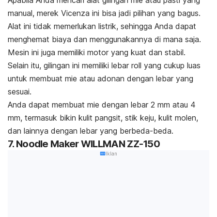
Apabila Anda mencari alat gilingan mie atau pasti yang
manual, merek Vicenza ini bisa jadi pilihan yang bagus.
Alat ini tidak memerlukan listrik, sehingga Anda dapat
menghemat biaya dan menggunakannya di mana saja.
Mesin ini juga memiliki motor yang kuat dan stabil.
Selain itu, gilingan ini memiliki lebar
roll
yang cukup luas
untuk membuat mie atau adonan dengan lebar yang
sesuai.
Anda dapat membuat mie dengan lebar 2 mm atau 4
mm, termasuk bikin kulit pangsit, stik keju, kulit molen,
dan lainnya dengan lebar yang berbeda-beda.
7. Noodle Maker WILLMAN ZZ-150
Iklan