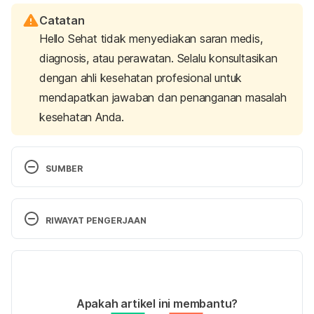
Catatan
Hello Sehat tidak menyediakan saran medis,
diagnosis, atau perawatan. Selalu konsultasikan
dengan ahli kesehatan profesional untuk
mendapatkan jawaban dan penanganan masalah
kesehatan Anda.
SUMBER
Toshi, N. (2023, December 1). 
Opting for healthy 
noodles: A comprehensive guide
. PharmEasy Blog. 
RIWAYAT PENGERJAAN
Retrieved 5 Desember 2023, from 
https://pharmeasy.in/blog/opting-for-healthy-
Versi Terbaru
noodles-a-comprehensive-guide/#:
20/12/2023
Biological Activities and Safety of Citrus spp. 
Ditulis oleh 
Adhenda Madarina
Apakah artikel ini membantu?
Essential Oils. Retrieved 5 Desember 2023, from 
Fakta medis diperiksa oleh
Hello Sehat Medical 