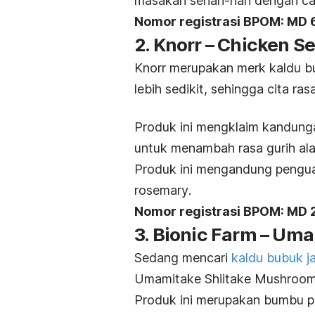
masakan sehari-hari dengan ca
Nomor registrasi BPOM:
MD 
2. Knorr – Chicken 
Knorr merupakan
merk
kaldu b
lebih sedikit, sehingga cita ra
Produk ini mengklaim kandunga
untuk menambah rasa gurih al
Produk ini mengandung penguat
rosemary
.
Nomor registrasi BPOM:
MD 
3. Bionic Farm – Um
Sedang mencari
kaldu bubuk 
Umamitake Shiitake Mushroom 
Produk ini merupakan bumbu p