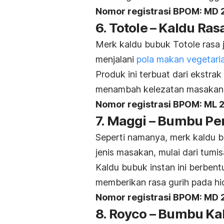
Nomor registrasi BPOM:
MD 
6. Totole – Kaldu Ra
Merk
kaldu bubuk Totole rasa 
menjalani
pola makan vegetari
Produk ini terbuat dari ekstr
menambah kelezatan masakan
Nomor registrasi BPOM:
ML 
7. Maggi – Bumbu P
Seperti namanya,
merk
kaldu b
jenis masakan, mulai dari tumi
Kaldu bubuk instan ini berben
memberikan rasa gurih pada h
Nomor registrasi BPOM:
MD 
8. Royco – Bumbu Ka