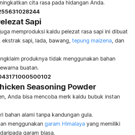
ningkatkan cita rasa pada hidangan Anda.
255631028244
Pelezat Sapi
juga memproduksi kaldu pelezat rasa sapi ini dibuat
, ekstrak sapi, lada, bawang,
tepung maizena
, dan
mengklaim produknya tidak menggunakan bahan
pewarna buatan.
043171000500102
 Chicken Seasoning Powder
uten, Anda bisa mencoba
merk
kaldu bubuk instan
ari bahan alami tanpa kandungan gula.
dengan menggunakan
garam Himalaya
yang memiliki
 daripada garam biasa.