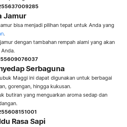
255637009285
sa Jamur
jamur bisa menjadi pilihan tepat untuk Anda yang
an
.
ak jamur dengan tambahan rempah alami yang akan
 Anda.
255609076037
enyedap Serbaguna
ubuk Maggi ini dapat digunakan untuk berbagai
san, gorengan, hingga kukusan.
tuk butiran yang menguarkan aroma sedap dan
idangan.
255608151001
ldu Rasa Sapi