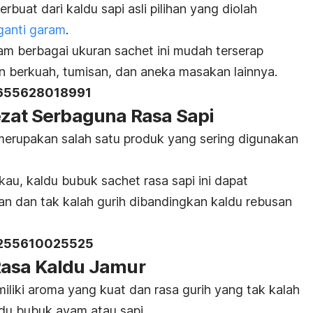
rbuat dari kaldu sapi asli pilihan yang diolah
anti garam
.
lam berbagai ukuran
sachet
ini mudah terserap
 berkuah, tumisan, dan aneka masakan lainnya.
655628018991
ezat Serbaguna Rasa Sapi
merupakan salah satu produk yang sering digunakan
gkau, kaldu bubuk
sachet
rasa sapi ini dapat
n dan tak kalah gurih dibandingkan kaldu rebusan
255610025525
Rasa Kaldu Jamur
iliki aroma yang kuat dan rasa gurih yang tak kalah
du bubuk ayam atau sapi.