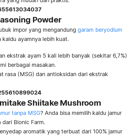
ra yang mudah dan praktis.
655613034037
Seasoning Powder
ubuk impor yang mengandung
garam beryodium
sa kaldu ayamnya lebih kuat.
n ekstrak ayam 5 kali lebih banyak (sekitar 6,7%)
ami berbagai masakan.
 rasa (MSG) dan antioksidan dari ekstrak
255610899024
amitake Shiitake Mushroom
jamur tanpa MSG
? Anda bisa memilih kaldu jamur
dari Bionic Farm.
enyedap aromatik yang terbuat dari 100% jamur