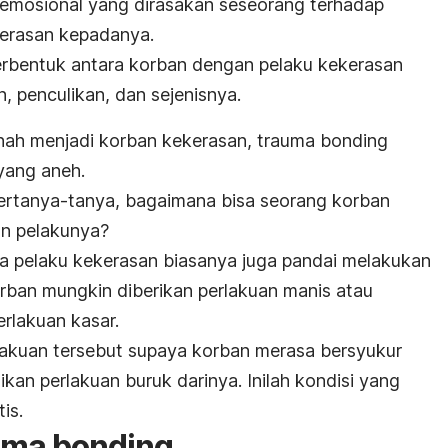
 emosional yang dirasakan seseorang terhadap
kerasan kepadanya.
 terbentuk antara korban dengan pelaku kekerasan
, penculikan, dan sejenisnya.
nah menjadi korban kekerasan,
trauma bonding
yang aneh.
ertanya-tanya, bagaimana bisa seorang korban
an pelakunya?
a pelaku kekerasan biasanya juga pandai melakukan
rban mungkin diberikan perlakuan manis atau
rlakuan kasar.
akuan tersebut supaya k
orban merasa bersyukur
ikan perlakuan buruk darinya. Inilah kondisi yang
is.
uma bonding