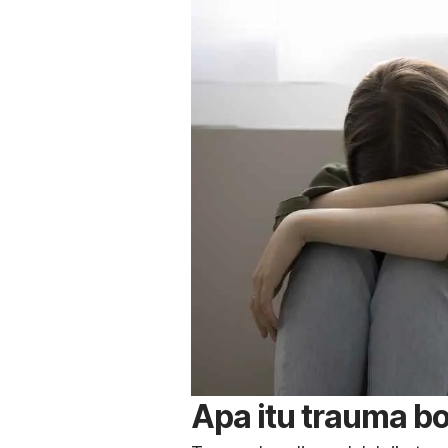
Apa itu
trauma b