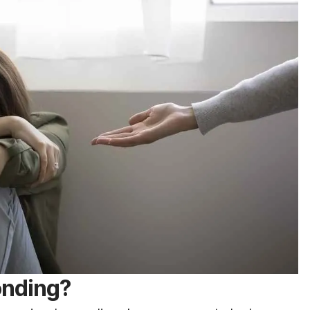
onding
?