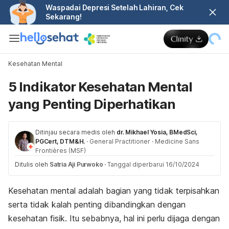
Waspadai Depresi Setelah Lahiran, Cek
Sekarang!
Kesehatan Mental
5 Indikator Kesehatan Mental
yang Penting Diperhatikan
Ditinjau secara medis oleh
dr. Mikhael Yosia, BMedSci,
PGCert, DTM&H.
·
General Practitioner
·
Medicine Sans
Frontières (MSF)
Ditulis oleh
Satria Aji Purwoko
·
Tanggal diperbarui 16/10/2024
Kesehatan mental adalah bagian yang tidak terpisahkan
serta tidak kalah penting dibandingkan dengan
kesehatan fisik. Itu sebabnya, hal ini perlu dijaga dengan