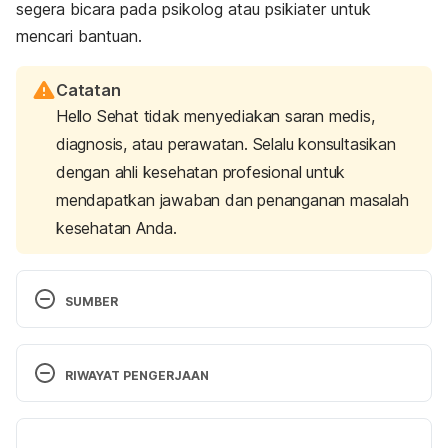
segera bicara pada psikolog atau psikiater untuk
mencari bantuan.
Catatan
Hello Sehat tidak menyediakan saran medis,
diagnosis, atau perawatan. Selalu konsultasikan
dengan ahli kesehatan profesional untuk
mendapatkan jawaban dan penanganan masalah
kesehatan Anda.
SUMBER
Psychology Today. 
Fear of being Single. 
https://www.psychologytoday.com/intl/blog/finding
RIWAYAT PENGERJAAN
-love-the-scientific-take/201808/fear-being-single?
collection=1119091, diakses pada 25/07/2019 pukul 
Versi Terbaru
17.10 WIB.