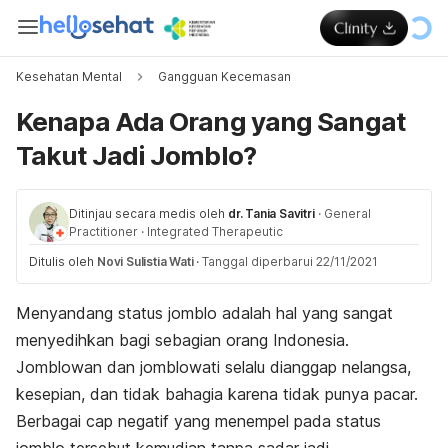
Kesehatan Mental
Gangguan Kecemasan
Kenapa Ada Orang yang Sangat
Takut Jadi Jomblo?
Ditinjau secara medis oleh
dr. Tania Savitri
·
General
Practitioner
·
Integrated Therapeutic
Ditulis oleh
Novi Sulistia Wati
·
Tanggal diperbarui 22/11/2021
Menyandang status
jomblo
adalah hal yang sangat
menyedihkan bagi sebagian orang Indonesia.
Jomblowan
dan
jomblowati
selalu dianggap nelangsa,
kesepian, dan tidak bahagia karena tidak punya pacar.
Berbagai cap negatif yang menempel pada status