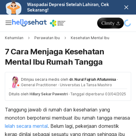
Waspadai Depresi Setelah Lahiran, Cek
Sekarang!
Kehamilan
Perawatan Ibu
Kesehatan Mental Ibu
7 Cara Menjaga Kesehatan
Mental Ibu Rumah Tangga
Ditinjau secara medis oleh
dr. Nurul Fajriah Afiatunnisa
·
General Practitioner
·
Universitas La Tansa Mashiro
Ditulis oleh
Hillary Sekar Pawestri
·
Tanggal diperbarui 03/04/2025
Tanggung jawab di rumah dan keseharian yang
monoton berpotensi membuat ibu rumah tangga merasa
lelah secara mental
. Belum lagi, pekerjaan domestik
kerap dinilai sebagai sesuatu yang ringan sehingga ibu