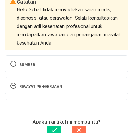
Catatan
Hello Sehat tidak menyediakan saran medis,
diagnosis, atau perawatan. Selalu konsultasikan
dengan ahli kesehatan profesional untuk
mendapatkan jawaban dan penanganan masalah
kesehatan Anda.
SUMBER
The benefits of exercising/being active when trying 
to conceive. 
(2023). Tommy’s. Retrieved February 
RIWAYAT PENGERJAAN
12, 2025, from 
https://www.tommys.org/pregnancy-
Versi Terbaru
information/planning-a-pregnancy/are-you-ready-
to-conceive/being-active-when-trying-conceive
20/02/2025
Ditulis oleh 
Satria Aji Purwoko
Apakah artikel ini membantu?
Ovarian torsion: Causes, symptoms, diagnosis & 
Ditinjau secara medis oleh
dr. Nurul Fajriah 
treatment. 
(2024). Cleveland Clinic. Retrieved 
Afiatunnisa