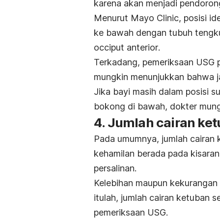
karena akan menjadi pendorong
Menurut Mayo Clinic, posisi id
ke bawah dengan tubuh tengkura
occiput anterior
.
Terkadang, pemeriksaan USG pa
mungkin menunjukkan bahwa ja
Jika bayi masih dalam posisi s
bokong di bawah, dokter mun
4. Jumlah cairan ke
Pada umumnya, jumlah cairan 
kehamilan berada pada kisara
persalinan.
Kelebihan maupun kekurangan 
itulah, jumlah cairan ketuban s
pemeriksaan USG.