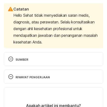
Catatan
Hello Sehat tidak menyediakan saran medis,
diagnosis, atau perawatan. Selalu konsultasikan
dengan ahli kesehatan profesional untuk
mendapatkan jawaban dan penanganan masalah
kesehatan Anda.
SUMBER
Coconut Water.
 (n.d.). FoodData Central – U.S. 
Department of Agriculture. Retrieved August 1, 
RIWAYAT PENGERJAAN
2024, from 
https://fdc.nal.usda.gov/fdc-
app.html#/food-details/797335/nutrients
Versi Terbaru
The health benefits of coconut water. 
(2021). 
07/08/2024
Cleveland Clinic. Retrieved August 1, 2024, from 
Ditulis oleh 
Satria Aji Purwoko
Apakah artikel ini membantu?