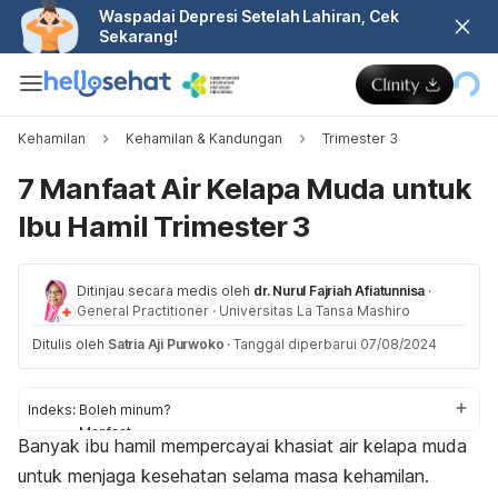
Waspadai Depresi Setelah Lahiran, Cek
Sekarang!
Kehamilan
Kehamilan & Kandungan
Trimester 3
7 Manfaat Air Kelapa Muda untuk
Ibu Hamil Trimester 3
Ditinjau secara medis oleh
dr. Nurul Fajriah Afiatunnisa
·
General Practitioner
·
Universitas La Tansa Mashiro
Ditulis oleh
Satria Aji Purwoko
·
Tanggal diperbarui 07/08/2024
Indeks:
Boleh minum?
Manfaat
Banyak ibu hamil mempercayai khasiat air kelapa muda
Aturan konsumsi
untuk menjaga kesehatan selama masa kehamilan.