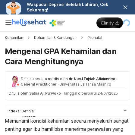
Waspadai Depresi Setelah Lahiran, Cek
Sekarang!
Kehamilan
Kehamilan & Kandungan
Prenatal
Mengenal GPA Kehamilan dan
Cara Menghitungnya
Ditinjau secara medis oleh
dr. Nurul Fajriah Afiatunnisa
·
General Practitioner
·
Universitas La Tansa Mashiro
Ditulis oleh
Satria Aji Purwoko
·
Tanggal diperbarui 24/07/2025
Indeks:
Definisi
Manfaat
Memahami kondisi kehamilan secara menyeluruh sangat
Perhitungan
penting agar ibu hamil bisa menerima perawatan yang
Kategori