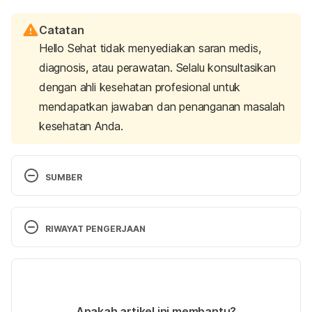
Catatan
Hello Sehat tidak menyediakan saran medis,
diagnosis, atau perawatan. Selalu konsultasikan
dengan ahli kesehatan profesional untuk
mendapatkan jawaban dan penanganan masalah
kesehatan Anda.
SUMBER
Revitalize: Obstetrics data definitions. 
(n.d.). 
American College of Obstetricians and 
RIWAYAT PENGERJAAN
Gynecologists. Retrieved July 10, 2025, from 
https://www.acog.org/practice-
Versi Terbaru
management/health-it-and-clinical-
informatics/revitalize-obstetrics-data-definitions
24/07/2025
Ditulis oleh 
Satria Aji Purwoko
Apakah artikel ini membantu?