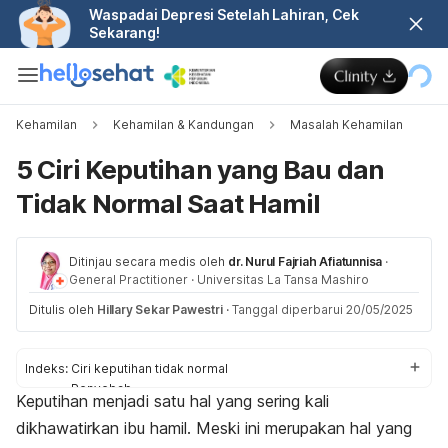
Waspadai Depresi Setelah Lahiran, Cek
Sekarang!
Kehamilan
Kehamilan & Kandungan
Masalah Kehamilan
5 Ciri Keputihan yang Bau dan
Tidak Normal Saat Hamil
Ditinjau secara medis oleh
dr. Nurul Fajriah Afiatunnisa
·
General Practitioner
·
Universitas La Tansa Mashiro
Ditulis oleh
Hillary Sekar Pawestri
·
Tanggal diperbarui 20/05/2025
Indeks:
Ciri keputihan tidak normal
Penyebab
Keputihan menjadi satu hal yang sering kali
Cara mengatasi
dikhawatirkan ibu hamil. Meski ini merupakan hal yang