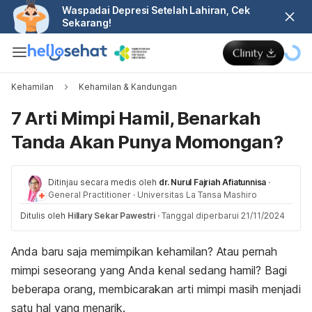
Waspadai Depresi Setelah Lahiran, Cek
Sekarang!
Kehamilan
Kehamilan & Kandungan
7 Arti Mimpi Hamil, Benarkah
Tanda Akan Punya Momongan?
Ditinjau secara medis oleh
dr. Nurul Fajriah Afiatunnisa
·
General Practitioner
·
Universitas La Tansa Mashiro
Ditulis oleh
Hillary Sekar Pawestri
·
Tanggal diperbarui 21/11/2024
Anda baru saja memimpikan kehamilan? Atau pernah
mimpi seseorang yang Anda kenal sedang hamil? Bagi
beberapa orang, membicarakan arti mimpi masih menjadi
satu hal yang menarik.