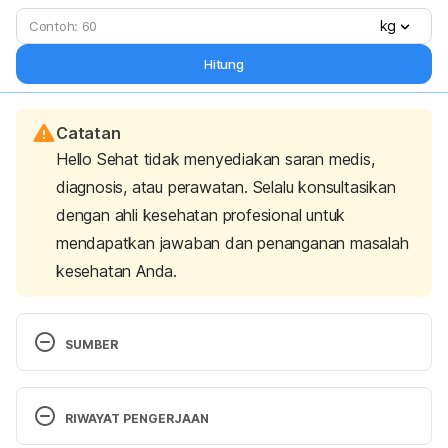
kg
Hitung
Catatan
Hello Sehat tidak menyediakan saran medis,
diagnosis, atau perawatan. Selalu konsultasikan
dengan ahli kesehatan profesional untuk
mendapatkan jawaban dan penanganan masalah
kesehatan Anda.
SUMBER
IUNewsroom. (n.d.). Study: Exercise can lead to 
female orgasm, sexual pleasure. EurekAlert! 
RIWAYAT PENGERJAAN
Retrieved February 6, 2023, from 