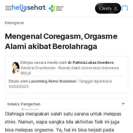
Kebugaran
Mengenal Coregasm, Orgasme
Alami akibat Berolahraga
Ditinjau secara medis oleh
dr. Patricia Lukas Goentoro
·
General Practitioner
·
Rumah Sakit Universitas Indonesia
(RSUI)
Ditulis oleh
Larastining Retno Wulandari
·
Tanggal diperbarui
10/02/2023
Indeks:
Pengertian
Cara kerja
Olahraga merupakan salah satu sarana untuk melepas
Olahraga pemicu
stres. Namun, siapa sangka bila aktivitas fisik ini juga
bisa melepas orgasme. Ya, hal ini bisa terjadi pada