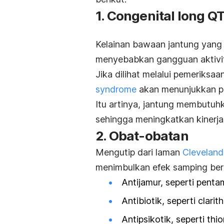
1.
Congenital long Q
Kelainan bawaan jantung yang
menyebabkan gangguan aktivitas
Jika dilihat melalui pemeriksa
syndrome
akan menunjukkan p
Itu artinya, jantung membutuh
sehingga meningkatkan kinerja 
2. Obat-obatan
Mengutip dari laman
Cleveland 
menimbulkan efek samping beru
Antijamur, seperti penta
Antibiotik, seperti clari
Antipsikotik, seperti thi