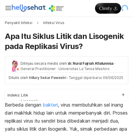
Penyakit Infeksi
Infeksi Virus
Apa Itu Siklus Litik dan Lisogenik
pada Replikasi Virus?
Ditinjau secara medis oleh
dr. Nurul Fajriah Afiatunnisa
·
General Practitioner
·
Universitas La Tansa Mashiro
Ditulis oleh
Hillary Sekar Pawestri
·
Tanggal diperbarui 09/06/2025
Indeks:
Litik
Lisogenik
Berbeda dengan
bakteri
, virus membutuhkan sel inang
Perbedaan
dari makhluk hidup lain untuk memperbanyak diri. Proses
replikasi virus itu sendiri bisa dibedakan menjadi dua,
yaitu siklus litik dan lisogenik. Yuk, simak perbedaan apa