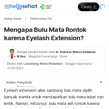
Hidup Sehat
Kebersihan Diri
Mengapa Bulu Mata Rontok
karena Eyelash Extension?
Ditinjau secara medis oleh
dr. Andreas Wilson Setiawan,
M.Kes.
·
Magister Kesehatan
·
None
Ditulis oleh
Larastining Retno Wulandari
·
Tanggal diperbarui
31/05/2023
Indeks:
Penyebab
Pencegahan
Eyelash extension
alias sambung bulu mata dipilih
Cara mengatasi
banyak wanita untuk mendapatkan bulu mata lebat nan
Tips sebelum pasang extension bulu mata
lentik. Namun, mitosnya bulu mata asli rontok karena