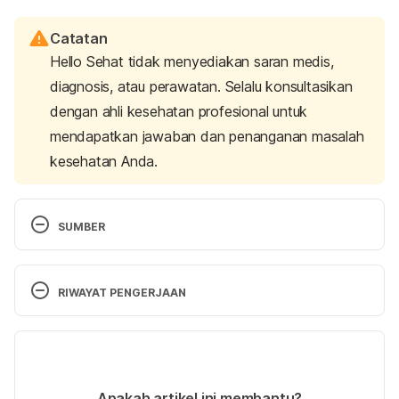
Catatan
Hello Sehat tidak menyediakan saran medis,
diagnosis, atau perawatan. Selalu konsultasikan
dengan ahli kesehatan profesional untuk
mendapatkan jawaban dan penanganan masalah
kesehatan Anda.
SUMBER
Uji Aktivitas Tonik Rambut Nanoemulsi Minyak 
Kemiri (
Aleurites moluccana L
.). (2019). Retrieved 2 
RIWAYAT PENGERJAAN
August 2022, from 
https://e-
journal.unair.ac.id/JFIKI/article/view/16302/9829
Versi Terbaru
07/09/2023
Ryu, H., Jeong, J., Lee, C., Lee, K., Lee, J., Park, S., 
Ditulis oleh 
Larastining Retno Wulandari
Apakah artikel ini membantu?