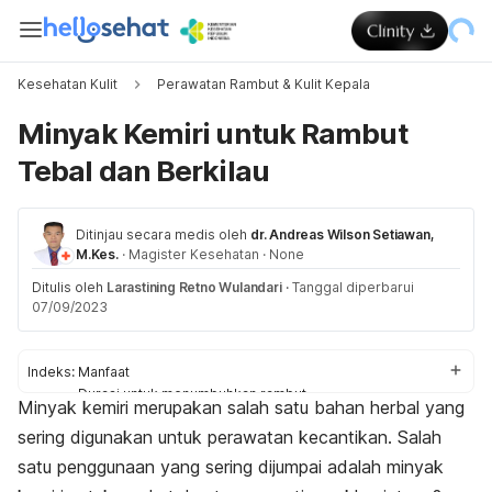
Kesehatan Kulit
Perawatan Rambut & Kulit Kepala
Minyak Kemiri untuk Rambut
Tebal dan Berkilau
Ditinjau secara medis oleh
dr. Andreas Wilson Setiawan,
M.Kes.
·
Magister Kesehatan
·
None
Ditulis oleh
Larastining Retno Wulandari
·
Tanggal diperbarui
07/09/2023
Indeks:
Manfaat
Durasi untuk menumbuhkan rambut
Minyak kemiri merupakan salah satu bahan herbal yang
Cara pakai
sering digunakan untuk perawatan kecantikan. Salah
Efek samping
satu penggunaan yang sering dijumpai adalah minyak