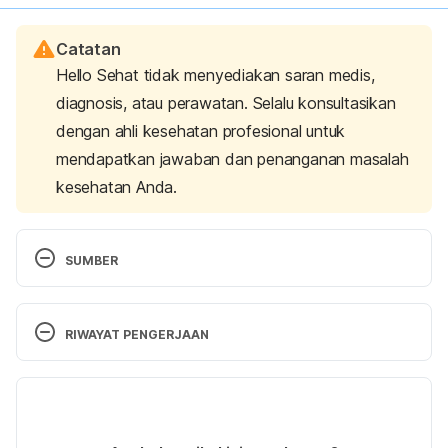
Catatan
Hello Sehat tidak menyediakan saran medis,
diagnosis, atau perawatan. Selalu konsultasikan
dengan ahli kesehatan profesional untuk
mendapatkan jawaban dan penanganan masalah
kesehatan Anda.
SUMBER
Air fresheners: Are they safe?. (2023). Retrieved 23 
June 2023, from 
RIWAYAT PENGERJAAN
https://www.poison.org/articles/air-freshener-171
Versi Terbaru
What should you consider when choosing an air 
freshener for your home? – DMG. (2021). Retrieved 
13/07/2023
23 June 2023, from https://dmg.es/en/what-
Ditulis oleh 
Reikha Pratiwi