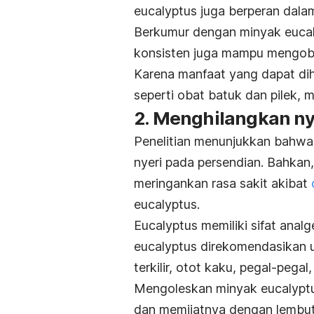
eucalyptus juga berperan dala
Berkumur dengan minyak eucal
konsisten juga mampu mengoba
Karena manfaat yang dapat diha
seperti obat batuk dan pilek,
2. Menghilangkan ny
Penelitian menunjukkan bahw
nyeri pada persendian. Bahkan,
meringankan rasa sakit akibat
eucalyptus.
Eucalyptus memiliki sifat anal
eucalyptus direkomendasikan u
terkilir, otot kaku, pegal-pegal,
Mengoleskan minyak eucalyptus
dan memijatnya dengan lembu