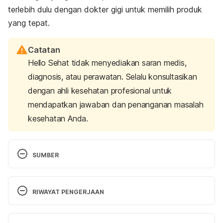
terlebih dulu dengan dokter gigi untuk memilih produk
yang tepat.
Catatan
Hello Sehat tidak menyediakan saran medis,
diagnosis, atau perawatan. Selalu konsultasikan
dengan ahli kesehatan profesional untuk
mendapatkan jawaban dan penanganan masalah
kesehatan Anda.
SUMBER
Toothpaste ingredients
. (n.d.). Teeth.org.au. 
Retrieved 17 May 2023 from 
RIWAYAT PENGERJAAN
https://www.teeth.org.au/toothpaste
Versi Terbaru
Hall, C., Sufi, F., Milleman, J. L., & Milleman, K. R. 