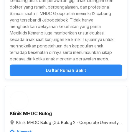
kembang anak dan perawatan gigi anak ditangani oleh
dokter yang ramah, berpengalaman, dan profesional.
Sampai saat ini, MHDC Group telah memiliki 12 cabang
yang tersebar di Jabodetabek. Tidak hanya
menghadirkan pelayanan kesehatan yang prima,
Medikids Kemang juga memberikan unsur edukasi
kepada anak saat kunjungan ke klinik. Tujuannya untuk
meningkatkan pengetahuan dan kepedulian anak
terhadap kesehatan dirinya serta menumbuhkan sikap
percaya diri ketika anak menerima perawatan medis.
Daftar Rumah Sakit
Klinik MHDC Bulog
Klinik MHDC Bulog (Gd. Bulog 2 - Corporate University),
Jl. Mega Kuningan Tim., RT.5/RW.4, Kuningan Timur, Kot
Alamat