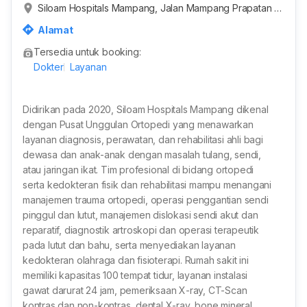
Siloam Hospitals Mampang, Jalan Mampang Prapatan R
aya, RT.2/RW.5, Duren Tiga, Kota Jakarta Selatan, Daer
Alamat
ah Khusus Ibukota Jakarta, Indonesia
Tersedia untuk booking:
Dokter
Layanan
Didirikan pada 2020, Siloam Hospitals Mampang dikenal
dengan Pusat Unggulan Ortopedi yang menawarkan
layanan diagnosis, perawatan, dan rehabilitasi ahli bagi
dewasa dan anak-anak dengan masalah tulang, sendi,
atau jaringan ikat. Tim profesional di bidang ortopedi
serta kedokteran fisik dan rehabilitasi mampu menangani
manajemen trauma ortopedi, operasi penggantian sendi
pinggul dan lutut, manajemen dislokasi sendi akut dan
reparatif, diagnostik artroskopi dan operasi terapeutik
pada lutut dan bahu, serta menyediakan layanan
kedokteran olahraga dan fisioterapi. Rumah sakit ini
memiliki kapasitas 100 tempat tidur, layanan instalasi
gawat darurat 24 jam, pemeriksaan X-ray, CT-Scan
kontras dan non-kontras, dental X-ray, bone mineral