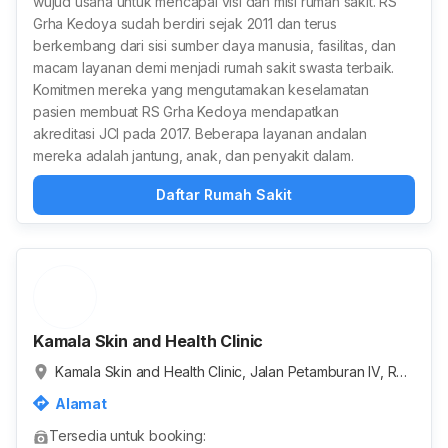
wujud usaha untuk mencapai visi dan misi rumah sakit. RS
Grha Kedoya sudah berdiri sejak 2011 dan terus
berkembang dari sisi sumber daya manusia, fasilitas, dan
macam layanan demi menjadi rumah sakit swasta terbaik.
Komitmen mereka yang mengutamakan keselamatan
pasien membuat RS Grha Kedoya mendapatkan
akreditasi JCI pada 2017. Beberapa layanan andalan
mereka adalah jantung, anak, dan penyakit dalam.
Daftar Rumah Sakit
Kamala Skin and Health Clinic
Kamala Skin and Health Clinic, Jalan Petamburan IV, RT.
1/RW.4, Petamburan, Kota Jakarta Pusat, Daerah Khusus
Alamat
Ibukota Jakarta, Indonesia
Tersedia untuk booking: