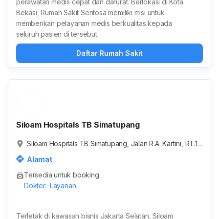
perawatan medis cepat dan darurat. Berlokasi di Kota
Bekasi, Rumah Sakit Sentosa memiliki misi untuk
memberikan pelayanan medis berkualitas kepada
seluruh pasien di tersebut.
Daftar Rumah Sakit
Siloam Hospitals TB Simatupang
Siloam Hospitals TB Simatupang, Jalan R.A. Kartini, RT.1
0/RW.4, Cilandak Barat, Kota Jakarta Selatan, Daerah Kh
Alamat
usus Ibukota Jakarta, Indonesia
Tersedia untuk booking:
Dokter
Layanan
Terletak di kawasan bisnis Jakarta Selatan, Siloam