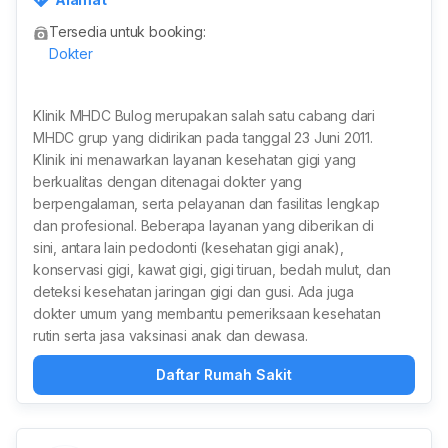
a Jakarta Selatan, Daerah Khusus Ibukota Jakarta, Indo
Tersedia untuk booking:
nesia
Dokter
Klinik MHDC Bulog merupakan salah satu cabang dari
MHDC grup yang didirikan pada tanggal 23 Juni 2011.
Klinik ini menawarkan layanan kesehatan gigi yang
berkualitas dengan ditenagai dokter yang
berpengalaman, serta pelayanan dan fasilitas lengkap
dan profesional. Beberapa layanan yang diberikan di
sini, antara lain pedodonti (kesehatan gigi anak),
konservasi gigi, kawat gigi, gigi tiruan, bedah mulut, dan
deteksi kesehatan jaringan gigi dan gusi. Ada juga
dokter umum yang membantu pemeriksaan kesehatan
rutin serta jasa vaksinasi anak dan dewasa.
Daftar Rumah Sakit