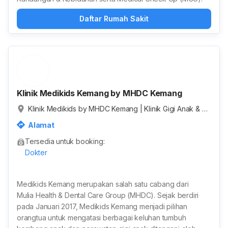
Daftar Rumah Sakit
Klinik Medikids Kemang by MHDC Kemang
Klinik Medikids by MHDC Kemang | Klinik Gigi Anak & Ke
luarga Kemang | Klinik Vaksinasi Kemang, Jalan Ampera
Alamat
Raya, RT.1/RW.8, Pejaten Barat, Kota Jakarta Selatan, Da
Tersedia untuk booking:
erah Khusus Ibukota Jakarta, Indonesia
Dokter
Medikids Kemang merupakan salah satu cabang dari
Mulia Health & Dental Care Group (MHDC). Sejak berdiri
pada Januari 2017, Medikids Kemang menjadi pilihan
orangtua untuk mengatasi berbagai keluhan tumbuh