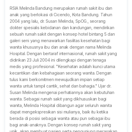
RSIA Melinda Bandung merupakan rumah sakit ibu dan
anak yang berlokasi di Cicendo, Kota Bandung. Tahun
2004 yang lalu, dr. Susan Melinda, SpOG., seorang
dokter spesialis kebidanan dan kandungan, mendirikan
sebuah rumah sakit dengan konsep hotel bintang 5 dan
galeri seni yang menawarkan fasilitas kesehatan bagi
wanita khususnya ibu dan anak dengan nama Melinda
Hospital. Dengan bertaraf internasional, rumah sakit yang
didirikan 23 Juli 2004 ini dilengkapi dengan tenaga
medis yang profesional. "Kesehatan adalah kunci utama
kecantikan dan kebahagiaan seorang wanita. Dengan
tulus kami berkomitmen mewujudkan impian setiap
wanita untuk tampil cantik, sehat dan bahagia." Ujar dr.
Susan Melinda mengenai perhatiannya akan kebutuhan
wanita. Sebagai rumah sakit yang dikhususkan bagi
wanita, Melinda Hospital dibangun agar seluruh wanita
dapat mengekspresikan sisi mulianya, baik itu ketika
berada di posisi sebagai wanita atau pun sebagai ibu
bagi anak-anaknya. Dengan konsep rumah sakit yang
unik, akan membuat pasien serta pengunjung merasakan