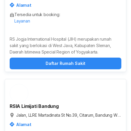
atur, Condongcatur, Kabupaten Sleman, Daerah Istimew
Alamat
a Yogyakarta, Indonesia
Tersedia untuk booking:
Layanan
RS Jogja International Hospital (JIH) merupakan rumah
sakit yang berlokasi di West Java, Kabupaten Sleman,
Daerah Istimewa Special Region of Yogyakarta.
Daftar Rumah Sakit
RSIA Limijati Bandung
Jalan, LLRE Martadinata St No.39, Citarum, Bandung Wet
an, Kota Bandung, Jawa Barat 40115, Indonesia
Alamat