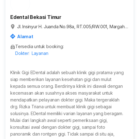
Edental Bekasi Timur
Jl. Insinyur H. Juanda No.98a, RT.005/RW.001, Margaha
yu, Kec. Bekasi Tim., Kota Bks, Jawa Barat 17141, Indone
Alamat
sia
Tersedia untuk booking:
Dokter
Layanan
Klinik Gigi EDental adalah sebuah klinik gigi pratama yang
siap memberikan layanan kesehatan gigi dan mulut
kepada semua orang. Berdirinya klinik ini diawali dengan
kecemasan akan susahnya akses masyarakat untuk
mendapatkan pelayanan dokter gigi. Maka tergeraklah
drg. Rizka Triana untuk membuat klinik gigi sebagai
solusinya. EDental memiliki varian layanan yang beragam.
Mulai dari langkah awal seperti pemeriksaan gigi,
konsultasi awal dengan dokter gigi, sampai foto
panoramik dan rontgen gigi. Tidak sampai di situ aja,