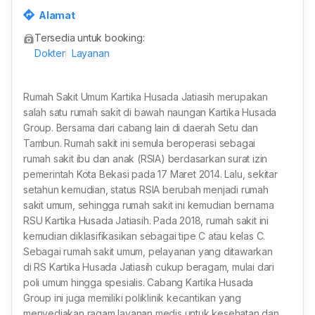
tiasih, Kota Bekasi, Jawa Barat, Indonesia
Alamat
Tersedia untuk booking:
Dokter
Layanan
Rumah Sakit Umum Kartika Husada Jatiasih merupakan
salah satu rumah sakit di bawah naungan Kartika Husada
Group. Bersama dari cabang lain di daerah Setu dan
Tambun. Rumah sakit ini semula beroperasi sebagai
rumah sakit ibu dan anak (RSIA) berdasarkan surat izin
pemerintah Kota Bekasi pada 17 Maret 2014. Lalu, sekitar
setahun kemudian, status RSIA berubah menjadi rumah
sakit umum, sehingga rumah sakit ini kemudian bernama
RSU Kartika Husada Jatiasih. Pada 2018, rumah sakit ini
kemudian diklasifikasikan sebagai tipe C atau kelas C.
Sebagai rumah sakit umum, pelayanan yang ditawarkan
di RS Kartika Husada Jatiasih cukup beragam, mulai dari
poli umum hingga spesialis. Cabang Kartika Husada
Group ini juga memiliki poliklinik kecantikan yang
menyediakan ragam layanan medis untuk kesehatan dan