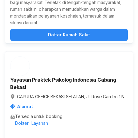
bagi masyarakat. Terletak di tengah-tengah masyarakat,
rumah sakit ini diharapkan memudahkan warga dalam
mendapatkan pelayanan kesehatan, termasuk dalam
situasi darurat.
Daftar Rumah Sakit
Yayasan Praktek Psikolog Indonesia Cabang
Bekasi
GAPURA OFFICE BEKASI SELATAN, Jl. Rose Garden 1 N
o.52, RT.002/RW.017, Jaka Setia, Kec. Bekasi Sel., Kota
Alamat
Bks, Jawa Barat 17147, Indonesia
Tersedia untuk booking:
Dokter
Layanan