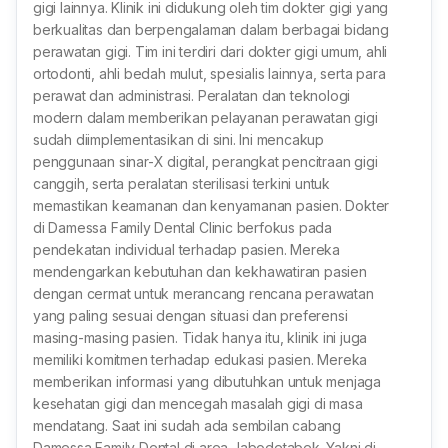
gigi lainnya. Klinik ini didukung oleh tim dokter gigi yang
berkualitas dan berpengalaman dalam berbagai bidang
perawatan gigi. Tim ini terdiri dari dokter gigi umum, ahli
ortodonti, ahli bedah mulut, spesialis lainnya, serta para
perawat dan administrasi. Peralatan dan teknologi
modern dalam memberikan pelayanan perawatan gigi
sudah diimplementasikan di sini. Ini mencakup
penggunaan sinar-X digital, perangkat pencitraan gigi
canggih, serta peralatan sterilisasi terkini untuk
memastikan keamanan dan kenyamanan pasien. Dokter
di Damessa Family Dental Clinic berfokus pada
pendekatan individual terhadap pasien. Mereka
mendengarkan kebutuhan dan kekhawatiran pasien
dengan cermat untuk merancang rencana perawatan
yang paling sesuai dengan situasi dan preferensi
masing-masing pasien. Tidak hanya itu, klinik ini juga
memiliki komitmen terhadap edukasi pasien. Mereka
memberikan informasi yang dibutuhkan untuk menjaga
kesehatan gigi dan mencegah masalah gigi di masa
mendatang. Saat ini sudah ada sembilan cabang
Damessa Family Dental di area Jabodetabek. Yakni di