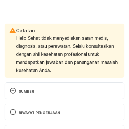
Catatan
Hello Sehat tidak menyediakan saran medis,
diagnosis, atau perawatan. Selalu konsultasikan
dengan ahli kesehatan profesional untuk
mendapatkan jawaban dan penanganan masalah
kesehatan Anda.
SUMBER
Talaulikar, V. (2022). Menopause transition: 
Physiology and symptoms. 
Best Practice & 
RIWAYAT PENGERJAAN
Research Clinical Obstetrics & Gynaecology
, 81, 3-
7.
Versi Terbaru