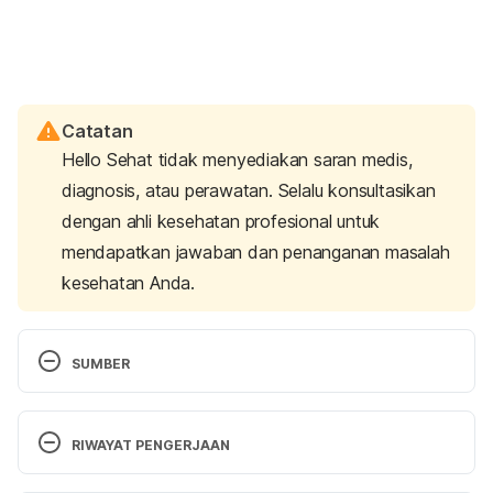
Catatan
Hello Sehat tidak menyediakan saran medis,
diagnosis, atau perawatan. Selalu konsultasikan
dengan ahli kesehatan profesional untuk
mendapatkan jawaban dan penanganan masalah
kesehatan Anda.
SUMBER
Bartosch, J. (no date) 
Why am I gaining weight so 
fast during menopause? and will hormone therapy 
RIWAYAT PENGERJAAN
help?
, 
UChicago Medicine
. Retrieved 25 August 
2024, from 
Versi Terbaru