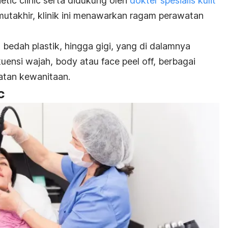
tic clinic
serta didukung oleh
dokter spesialis kulit
utakhir, klinik ini menawarkan ragam perawatan
 bedah plastik, hingga gigi, yang d
i dalamnya
kuensi wajah
, body
atau
face peel off,
berbagai
atan kewanitaan.
c