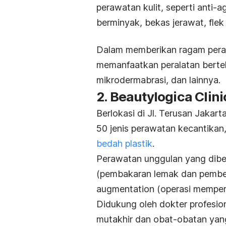
perawatan kulit, seperti
anti-a
berminyak, bekas jerawat, flek
Dalam memberikan ragam peraw
memanfaatkan peralatan bertekn
mikrodermabrasi, dan lainnya.
2. Beautylogica Clini
Berlokasi di Jl. Terusan Jakar
50 jenis perawatan kecantikan,
bedah plastik
.
Perawatan unggulan yang diber
(pembakaran lemak dan pemben
augmentation
(operasi memper
Didukung oleh dokter profesio
mutakhir dan obat-obatan yang