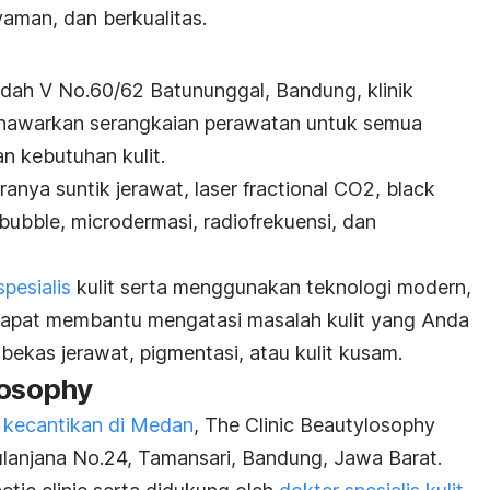
yaman, dan berkualitas.
Indah V No.60/62 Batununggal, Bandung, klinik
menawarkan serangkaian perawatan untuk semua
an kebutuhan kulit.
ranya suntik jerawat,
laser fractional
CO2,
black
 bubble
,
microdermasi
, radiofrekuensi, dan
spesialis
kulit serta menggunakan teknologi modern,
dapat membantu mengatasi masalah kulit yang Anda
 bekas jerawat, pigmentasi, atau kulit kusam.
losophy
k kecantikan di Medan
, The Clinic Beautylosophy
Sulanjana No.24, Tamansari, Bandung, Jawa Barat.