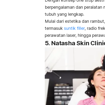
Dengan konsep
one stop aesthe
berpengalaman dan peralatan m
tubuh yang lengkap.
Mulai dari estetika dan rambut,
termasuk
suntik
filler
,
radio fre
perawatan laser, hingga peraw
5. Natasha Skin Clini