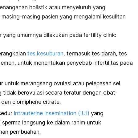
penanganan holistik atau menyeluruh yang
 masing-masing pasien yang mengalami kesulitan
ur yang umumnya dilakukan pada
fertility clinic
erangkaian
tes kesuburan
, termasuk tes darah, tes
 semen, untuk menentukan penyebab infertilitas pada
r untuk merangsang ovulasi atau pelepasan sel
 tidak berovulasi secara teratur dengan obat-
e
dan
clomiphene citrate
.
sedur
intrauterine insemination
(IUI)
yang
l sperma langsung ke dalam rahim untuk
nan pembuahan.