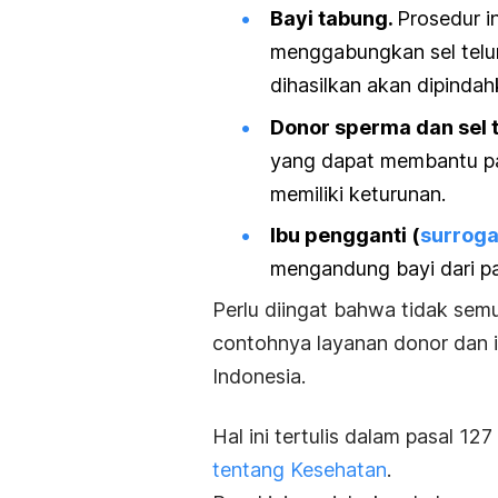
Bayi tabung.
Prosedur
i
menggabungkan sel telur
dihasilkan akan dipindah
Donor sperma dan sel t
yang dapat membantu pas
memiliki keturunan.
Ibu pengganti (
surroga
mengandung bayi dari pa
Perlu diingat bahwa tidak semua 
contohnya layanan donor dan i
Indonesia.
Hal ini tertulis dalam pasal 127
tentang Kesehatan
.