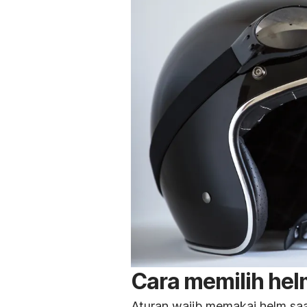
Cara memilih hel
Aturan wajib memakai helm saa