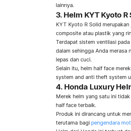
lainnya.
3. Helm KYT Kyoto R 
KYT Kyoto R Solid merupakan j
composite
atau plastik yang ri
Terdapat sistem ventilasi pad
dalam sehingga Anda merasa 
lepas dan cuci.
Selain itu, helm
half face
merek 
system
and anti
theft system
u
4. Honda Luxury He
Merek helm yang satu ini tida
half face
terbaik.
Produk ini dirancang untuk m
terutama bagi
pengendara moto