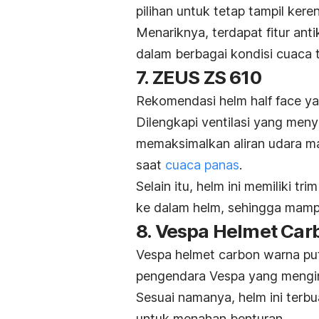
pilihan untuk tetap tampil kere
Menariknya, terdapat fitur an
dalam berbagai kondisi cuaca
7. ZEUS ZS 610
Rekomendasi helm
half face
ya
Dilengkapi ventilasi yang men
memaksimalkan aliran udara m
saat
cuaca panas
.
Selain itu, helm ini memiliki t
ke dalam helm, sehingga mampu
8. Vespa Helmet Car
Vespa helmet carbon warna put
pengendara Vespa yang mengin
Sesuai namanya, helm ini terbu
untuk menahan benturan.