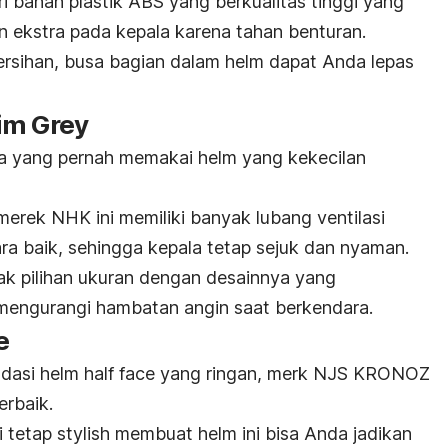
ri bahan plastik ABS yang berkualitas tinggi yang
 ekstra pada kepala karena tahan benturan.
rsihan, busa bagian dalam helm dapat Anda lepas
im Grey
da yang pernah memakai helm yang kekecilan
erek NHK ini memiliki banyak lubang ventilasi
ra baik, sehingga kepala tetap sejuk dan nyaman.
yak pilihan ukuran dengan desainnya yang
engurangi hambatan angin saat berkendara.
e
ndasi helm
half face
yang ringan,
merk
NJS KRONOZ
erbaik.
i tetap
stylish
membuat helm ini bisa Anda jadikan