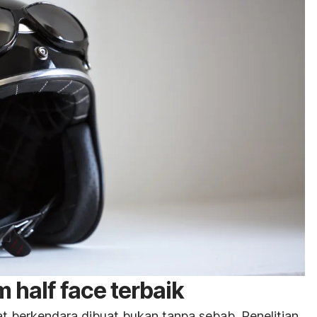
m
half face
terbaik
t berkendara dibuat bukan tanpa sebab. Penelitian