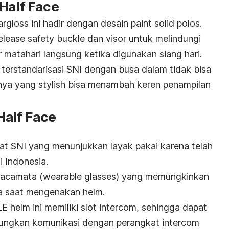
Half Face
loss ini hadir dengan desain paint solid polos.
elease safety buckle
dan visor untuk melindungi
 matahari langsung ketika digunakan siang hari.
h terstandarisasi SNI dengan busa dalam tidak bisa
nnya yang
stylish
bisa menambah keren penampilan
Half Face
kat SNI yang menunjukkan layak pakai karena telah
 Indonesia.
kacamata (
wearable glasses)
yang memungkinkan
 saat mengenakan helm.
 helm ini memiliki slot
intercom
, sehingga dapat
ungkan komunikasi dengan perangkat
intercom