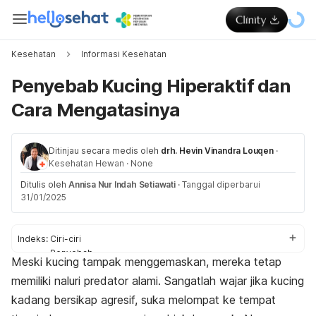
Kesehatan
Informasi Kesehatan
Penyebab Kucing Hiperaktif dan
Cara Mengatasinya
Ditinjau secara medis oleh
drh. Hevin Vinandra Louqen
·
Kesehatan Hewan
·
None
Ditulis oleh
Annisa Nur Indah Setiawati
·
Tanggal diperbarui
31/01/2025
Indeks:
Ciri-ciri
Penyebab
Meski kucing tampak menggemaskan, mereka tetap
Cara mengatasi
memiliki naluri predator alami. Sangatlah wajar jika kucing
kadang bersikap agresif, suka melompat ke tempat