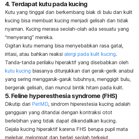
4. Terdapat kutu pada kucing
Kutu yang tinggal dan berkembang biak di bulu dan kulit
kucing bisa membuat kucing menjadi gelisah dan tidak
nyaman.
Kucing merasa seolah-olah ada sesuatu yang
“menyerang” mereka.
Gigitan kutu memang bisa menyebabkan rasa gatal,
iritasi, atau bahkan reaksi
alergi pada kulit kucing
.
Tanda-tanda perilaku hiperaktif yang disebabkan oleh
kutu kucing
biasanya ditunjukkan dari gerak-gerik anabul
yang sering menggaruk-garuk tubuhnya, menggigit bulu,
bergerak gelisah, dan muncul bintik hitam pada kulit.
5.
Feline hyperesthesia syndrome
(FHS)
Dikutip dari
PetMD
, sindrom hiperestesia kucing adalah
gangguan yang ditandai dengan kontraksi otot
berlebihan yang tidak dapat dikendalikan kucing.
Gejala kucing hiperaktif karena FHS berupa pupil mata
melebar, melompat dan berlari seolah terkejut,