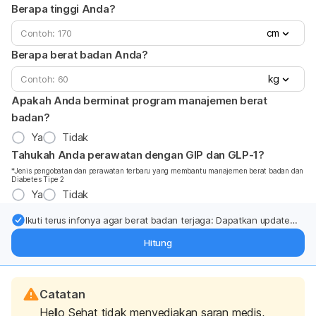
Berapa tinggi Anda?
cm
Berapa berat badan Anda?
kg
Apakah Anda berminat program manajemen berat
badan?
Ya
Tidak
Tahukah Anda perawatan dengan GIP dan GLP-1?
*Jenis pengobatan dan perawatan terbaru yang membantu manajemen berat badan dan
Diabetes Tipe 2
Ya
Tidak
Ikuti terus infonya agar berat badan terjaga: Dapatkan update
dari pakar mengenai dukungan dan perawatan berat badan
Hitung
langsung ke inbox Anda.
Catatan
Hello Sehat tidak menyediakan saran medis,