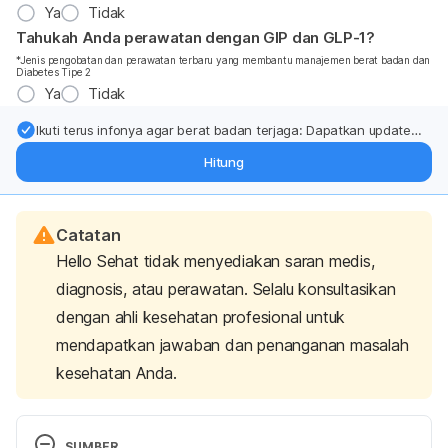
Ya
Tidak
Tahukah Anda perawatan dengan GIP dan GLP-1?
*Jenis pengobatan dan perawatan terbaru yang membantu manajemen berat badan dan
Diabetes Tipe 2
Ya
Tidak
Ikuti terus infonya agar berat badan terjaga: Dapatkan update
dari pakar mengenai dukungan dan perawatan berat badan
Hitung
langsung ke inbox Anda.
Catatan
Hello Sehat tidak menyediakan saran medis,
diagnosis, atau perawatan. Selalu konsultasikan
dengan ahli kesehatan profesional untuk
mendapatkan jawaban dan penanganan masalah
kesehatan Anda.
SUMBER