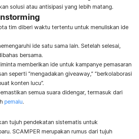
n solusi atau antisipasi yang lebih matang.
instorming
ta tim diberi waktu tertentu untuk menuliskan ide
emengaruhi ide satu sama lain. Setelah selesai,
dibahas bersama.
diminta memberikan ide untuk kampanye pemasaran
san seperti “mengadakan
giveaway
,” “berkolaborasi
buat konten lucu”.
mastikan semua suara didengar, termasuk dari
ih
pemalu
.
R
 tujuh pendekatan sistematis untuk
baru. SCAMPER merupakan rumus dari tujuh