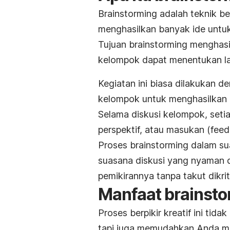
Brainstorming
adalah teknik be
menghasilkan banyak ide untu
Tujuan
brainstorming
menghasil
kelompok dapat menentukan lan
Kegiatan ini biasa dilakukan 
kelompok untuk menghasilkan be
Selama diskusi kelompok
, set
perspektif, atau masukan (
fee
Proses
brainstorming
dalam sua
suasana diskusi yang nyaman 
pemikirannya
tanpa takut dikrit
Manfaat
brainsto
Proses berpikir kreatif ini t
tapi juga memudahkan Anda me