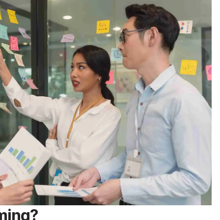
ming
?