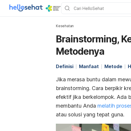
Kesehatan
Brainstorming, K
Metodenya
Definisi
Manfaat
Metode
H
Jika merasa buntu dalam
mewu
brainstorming
. Cara berpikir kre
efektif jika berkelompok. Ad
membantu Anda
melatih proses
atau solusi yang tepat guna.