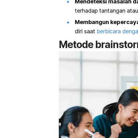
Mendeteksi masalah da
terhadap tantangan ata
Membangun kepercayaa
diri saat
berbicara denga
Metode
brainsto