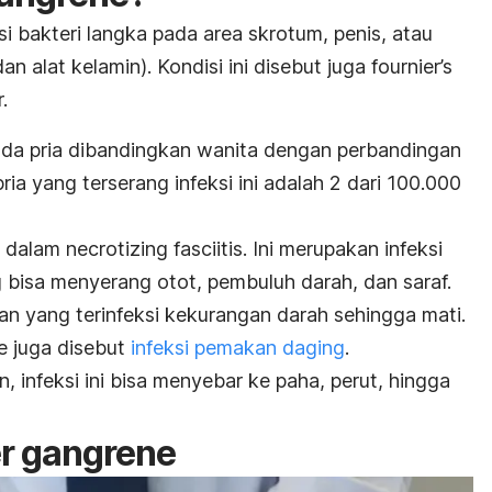
si bakteri langka pada area skrotum, penis, atau
dan alat kelamin).
Kondisi ini disebut juga
fournier’s
.
ada pria dibandingkan wanita dengan perbandingan
pria yang terserang infeksi ini adalah 2 dari 100.000
e dalam
necrotizing fasciitis
. Ini merupakan infeksi
ng bisa menyerang otot, pembuluh darah, dan saraf.
gan yang terinfeksi kekurangan darah sehingga mati.
e
juga disebut
infeksi pemakan daging
.
, infeksi ini bisa menyebar ke paha, perut, hingga
er gangrene