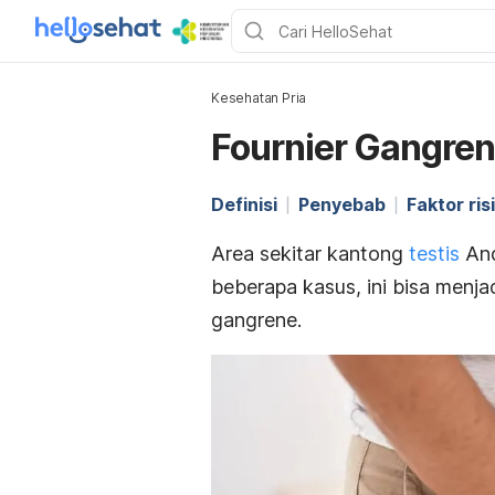
Kesehatan Pria
Fournier Gangre
Definisi
Penyebab
Faktor ris
Area sekitar kantong
testis
And
beberapa kasus, ini bisa menja
gangrene
.