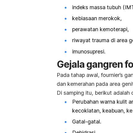
indeks massa tubuh (IMT)
kebiasaan merokok,
perawatan kemoterapi,
riwayat trauma di area ge
imunosupresi.
Gejala gangren fo
Pada tahap awal,
fournier’s ga
dan kemerahan pada area genita
Di samping itu, berikut adalah c
Perubahan warna kulit a
kecoklatan, keabuan, ke
Gatal-gatal.
Dehidrasi.