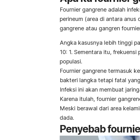
Fournier gangrene
adalah infek
perineum (area di antara anus 
gangrene
atau gangren fournier
Angka kasusnya lebih tinggi p
10: 1. Sementara itu, frekuensi 
populasi.
Fournier gangrene
termasuk k
bakteri langka tetapi fatal ya
Infeksi ini akan membuat jarin
Karena itulah,
fournier gangren
Meski berawal dari area kelamin
dada.
Penyebab
fourni