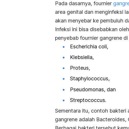
Pada dasarnya,
fournier
gangr
area genital dan menginfeksi lap
akan menyebar ke pembuluh dar
Infeksi ini bisa disebabkan ol
penyebab
fournier gangrene
di
Escherichia coli
,
Klebsiella
,
Proteus
,
Staphylococcus
,
Pseudomonas
, dan
Streptococcus.
Sementara itu, contoh bakter
gangrene
adalah
B
acteroides
,
Berbagai bakteri tersebut kemu