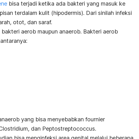
ene
bisa terjadi ketika ada bakteri yang masuk ke
isan terdalam kulit (hipodermis). Dari sinilah infeksi
ah, otot, dan saraf.
eh bakteri aerob maupun anaerob. Bakteri aerob
 antaranya:
i anaerob yang bisa menyebabkan
fournier
Clostridium
, dan
Peptostreptococcus.
dian bisa menginfeksi area genital melalui beberapa