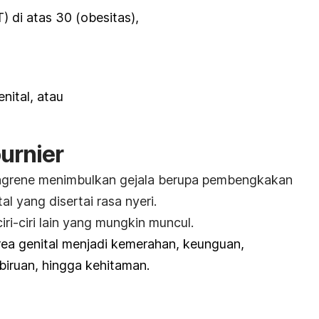
 di atas 30 (obesitas),
nital, atau
urnier
ngrene
menimbulkan gejala berupa pembengkakan
l yang disertai rasa nyeri.
iri-ciri lain yang mungkin muncul.
rea genital menjadi kemerahan, keunguan,
biruan, hingga kehitaman.