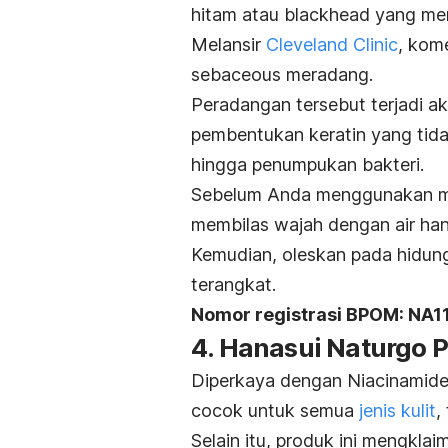
hitam atau
blackhead
yang me
Melansir
Cleveland Clinic
, kom
sebaceous meradang.
Peradangan tersebut terjadi a
pembentukan keratin yang tid
hingga penumpukan bakteri.
Sebelum Anda menggunakan ma
membilas wajah dengan air han
Kemudian, oleskan pada hidun
terangkat.
Nomor registrasi BPOM: NA
4. Hanasui Naturgo 
Diperkaya dengan Niacinamide
cocok untuk semua
jenis kulit
,
Selain itu, produk ini mengkla