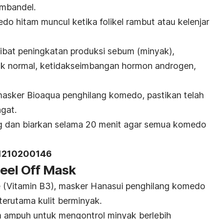
mbandel.
edo hitam muncul ketika folikel rambut atau kelenjar
kibat peningkatan produksi sebum (minyak),
ak normal, ketidakseimbangan hormon androgen,
sker Bioaqua penghilang komedo, pastikan telah
gat.
g dan biarkan selama 20 menit agar semua komedo
11210200146
Peel Off Mask
 (Vitamin B3), masker Hanasui penghilang komedo
 terutama kulit berminyak.
im ampuh untuk mengontrol minyak berlebih