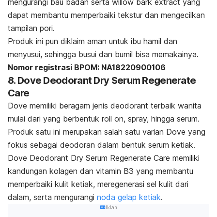
mengurangi bau badan serta
willow bark extract
yang
dapat membantu memperbaiki tekstur dan mengecilkan
tampilan pori.
Produk ini pun diklaim aman untuk ibu hamil dan
menyusui, sehingga
busui
dan
bumil
bisa memakainya.
Nomor registrasi BPOM: NA18220900106
8. Dove Deodorant Dry Serum Regenerate
Care
Dove memiliki beragam jenis
deodorant
terbaik wanita
mulai dari yang berbentuk
roll on, spray,
hingga serum.
Produk satu ini merupakan salah satu varian Dove yang
fokus sebagai deodoran dalam bentuk serum ketiak.
Dove Deodorant Dry Serum Regenerate Care memiliki
kandungan kolagen dan vitamin B3 yang membantu
memperbaiki kulit ketiak, meregenerasi sel kulit dari
dalam, serta mengurangi
noda gelap ketiak
.
Iklan