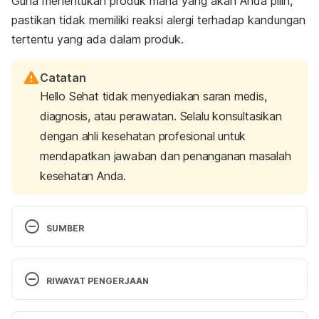
Guna menentukan produk mana yang akan Anda pilih,
pastikan tidak memiliki reaksi alergi terhadap kandungan
tertentu yang ada dalam produk.
Catatan
Hello Sehat tidak menyediakan saran medis,
diagnosis, atau perawatan. Selalu konsultasikan
dengan ahli kesehatan profesional untuk
mendapatkan jawaban dan penanganan masalah
kesehatan Anda.
SUMBER
3 essential tips for choosing deodorant. (2022). 
Retrieved from 
https://anticancerlifestyle.org/are-
RIWAYAT PENGERJAAN
all-deodorants-created-equal/
Versi Terbaru