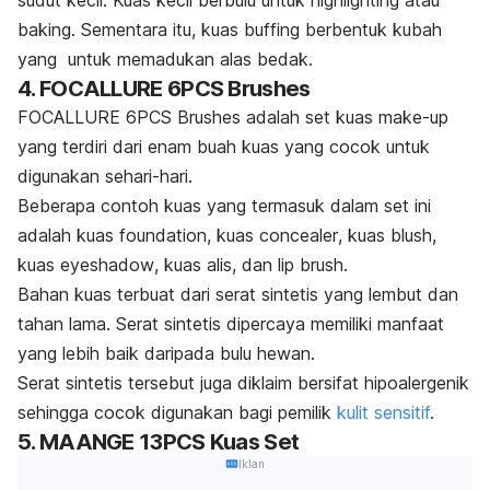
sudut kecil. Kuas kecil berbulu untuk
highlighting
atau
baking
. Sementara itu, kuas
buffing
berbentuk kubah
yang untuk memadukan alas bedak.
4. FOCALLURE 6PCS Brushes
FOCALLURE 6PCS Brushes adalah set kuas
make-up
yang terdiri dari enam buah kuas yang cocok untuk
digunakan sehari-hari.
Beberapa contoh kuas yang termasuk dalam set ini
adalah kuas
foundation
, kuas
concealer
, kuas
blush
,
kuas
eyeshadow
, kuas alis, dan
lip brush
.
Bahan kuas terbuat dari serat sintetis yang lembut dan
tahan lama. Serat sintetis dipercaya memiliki manfaat
yang lebih baik daripada bulu hewan.
Serat sintetis tersebut juga diklaim bersifat hipoalergenik
sehingga cocok digunakan bagi pemilik
kulit sensitif
.
5. MAANGE 13PCS Kuas Set
Iklan