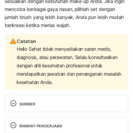
sesuaikan dengan kebutuhan
make-up
Anda.
Jika ingin
mencoba berbagai gaya riasan, pilihlah set dengan
jumlah
brush
yang lebih banyak. Anda pun lebih mudah
berkreasi ketika merias wajah.
Catatan
Hello Sehat tidak menyediakan saran medis,
diagnosis, atau perawatan. Selalu konsultasikan
dengan ahli kesehatan profesional untuk
mendapatkan jawaban dan penanganan masalah
kesehatan Anda.
SUMBER
How to Keep Your Makeup Brushes Clean. (2021). 
Retrieved 26 July 2023, from 
RIWAYAT PENGERJAAN
https://health.clevelandclinic.org/think-makeup-