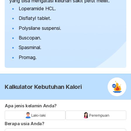
yang bisa mengatasi keluhan sakit perut melilit.
Loperamide HCL
.
Disflatyl tablet.
Polysilane suspensi.
Buscopan.
Spasminal.
Promag.
Kalkulator Kebutuhan Kalori
Apa jenis kelamin Anda?
Laki-laki
Perempuan
Berapa usia Anda?